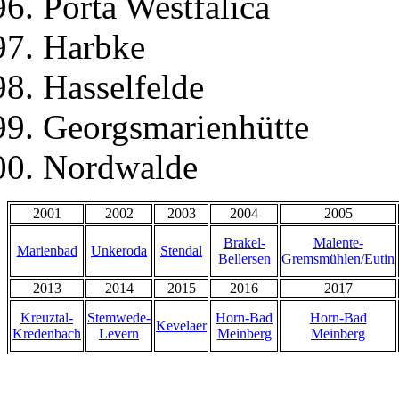
Porta Westfalica
Harbke
Hasselfelde
Georgsmarienhütte
Nordwalde
2001
2002
2003
2004
2005
Brakel-
Malente-
Marienbad
Unkeroda
Stendal
Bellersen
Gremsmühlen/Eutin
2013
2014
2015
2016
2017
Kreuztal-
Stemwede-
Horn-Bad
Horn-Bad
Kevelaer
Kredenbach
Levern
Meinberg
Meinberg