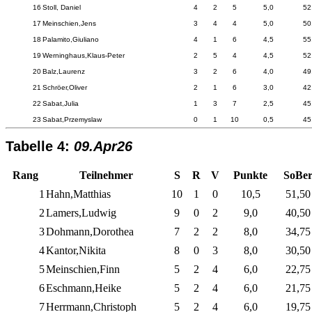
16
Stoll, Daniel
4
2
5
5,0
52
17
Meinschien,Jens
3
4
4
5,0
50
18
Palamito,Giuliano
4
1
6
4,5
55
19
Werninghaus,Klaus-Peter
2
5
4
4,5
52
20
Balz,Laurenz
3
2
6
4,0
49
21
Schröer,Oliver
2
1
6
3,0
42
22
Sabat,Julia
1
3
7
2,5
45
23
Sabat,Przemyslaw
0
1
10
0,5
45
Tabelle 4:
09.Apr26
Rang
Teilnehmer
S
R
V
Punkte
SoBe
1
Hahn,Matthias
10
1
0
10,5
51,50
2
Lamers,Ludwig
9
0
2
9,0
40,50
3
Dohmann,Dorothea
7
2
2
8,0
34,75
4
Kantor,Nikita
8
0
3
8,0
30,50
5
Meinschien,Finn
5
2
4
6,0
22,75
6
Eschmann,Heike
5
2
4
6,0
21,75
7
Herrmann,Christoph
5
2
4
6,0
19,75