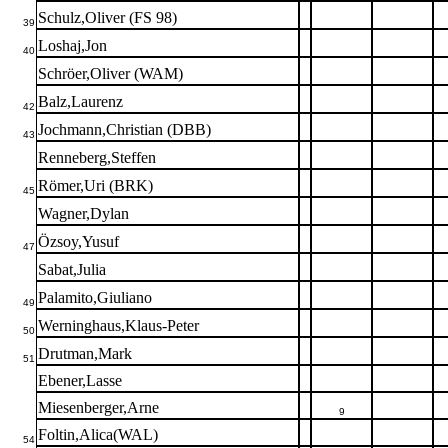
Schulz,Oliver (FS 98)
39
Loshaj,Jon
40
Schröer,Oliver (WAM)
Balz,Laurenz
42
Jochmann,Christian (DBB)
43
Renneberg,Steffen
Römer,Uri (BRK)
45
Wagner,Dylan
Özsoy,Yusuf
47
Sabat,Julia
Palamito,Giuliano
49
Werninghaus,Klaus-Peter
50
Drutman,Mark
51
Ebener,Lasse
Miesenberger,Arne
9
Foltin,Alica(WAL)
54