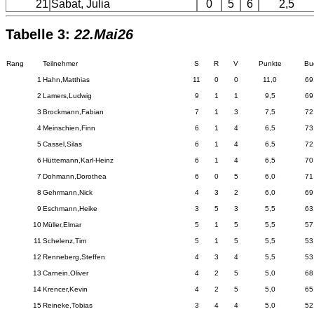
21
Sabat, Julia
0
5
6
2,5
Tabelle 3:
22.Mai26
Rang
Teilnehmer
S
R
V
Punkte
Bu
1
Hahn,Matthias
11
0
0
11,0
69
2
Lamers,Ludwig
9
1
1
9,5
69
3
Brockmann,Fabian
7
1
3
7,5
72
4
Meinschien,Finn
6
1
4
6,5
73
5
Cassel,Silas
6
1
4
6,5
72
6
Hüttemann,Karl-Heinz
6
1
4
6,5
70
7
Dohmann,Dorothea
6
0
5
6,0
71
8
Gehrmann,Nick
4
3
2
6,0
69
9
Eschmann,Heike
3
5
3
5,5
63
10
Müller,Elmar
5
1
5
5,5
57
11
Schelenz,Tim
5
1
5
5,5
53
12
Renneberg,Steffen
4
3
4
5,5
53
13
Carnein,Oliver
4
2
5
5,0
68
14
Krencer,Kevin
4
2
5
5,0
65
15
Reineke,Tobias
3
4
4
5,0
52