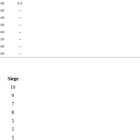
,50
0,0
,00
---
,00
---
,50
---
,00
---
,50
---
,00
---
,50
---
r
Siege
10
9
7
8
5
5
5