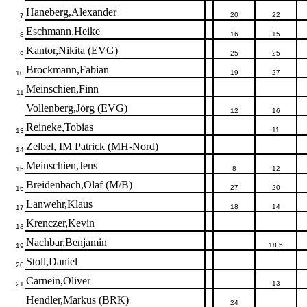
Haneberg,Alexander
20
22
7
Eschmann,Heike
16
15
8
Kantor,Nikita (EVG)
25
25
9
Brockmann,Fabian
19
27
10
Meinschien,Finn
11
Vollenberg,Jörg (EVG)
12
16
Reineke,Tobias
11
13
Zelbel, IM Patrick (MH-Nord)
14
Meinschien,Jens
8
12
15
Breidenbach,Olaf (M/B)
27
20
16
Lanwehr,Klaus
18
14
17
Krenczer,Kevin
18
Nachbar,Benjamin
18,5
19
Stoll,Daniel
20
Carnein,Oliver
13
21
Hendler,Markus (BRK)
24