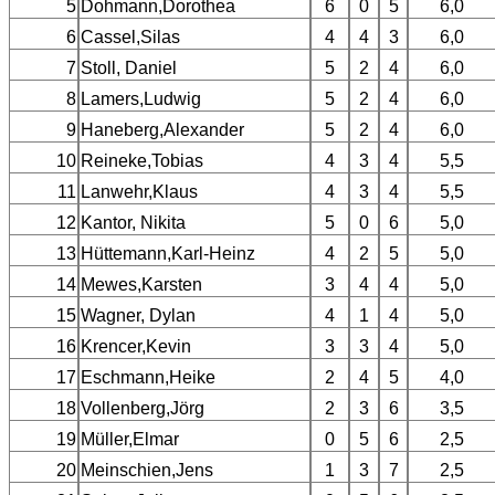
5
Dohmann,Dorothea
6
0
5
6,0
6
Cassel,Silas
4
4
3
6,0
7
Stoll, Daniel
5
2
4
6,0
8
Lamers,Ludwig
5
2
4
6,0
9
Haneberg,Alexander
5
2
4
6,0
10
Reineke,Tobias
4
3
4
5,5
11
Lanwehr,Klaus
4
3
4
5,5
12
Kantor, Nikita
5
0
6
5,0
13
Hüttemann,Karl-Heinz
4
2
5
5,0
14
Mewes,Karsten
3
4
4
5,0
15
Wagner, Dylan
4
1
4
5,0
16
Krencer,Kevin
3
3
4
5,0
17
Eschmann,Heike
2
4
5
4,0
18
Vollenberg,Jörg
2
3
6
3,5
19
Müller,Elmar
0
5
6
2,5
20
Meinschien,Jens
1
3
7
2,5