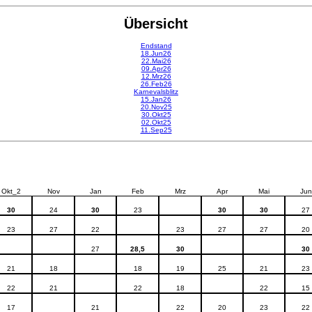
Übersicht
Endstand
18.Jun26
22.Mai26
09.Apr26
12.Mrz26
26.Feb26
Karnevalsblitz
15.Jan26
20.Nov25
30.Okt25
02.Okt25
11.Sep25
Okt_2
Nov
Jan
Feb
Mrz
Apr
Mai
Jun
30
24
30
23
30
30
27
23
27
22
23
27
27
20
27
28,5
30
30
21
18
18
19
25
21
23
22
21
22
18
22
15
17
21
22
20
23
22