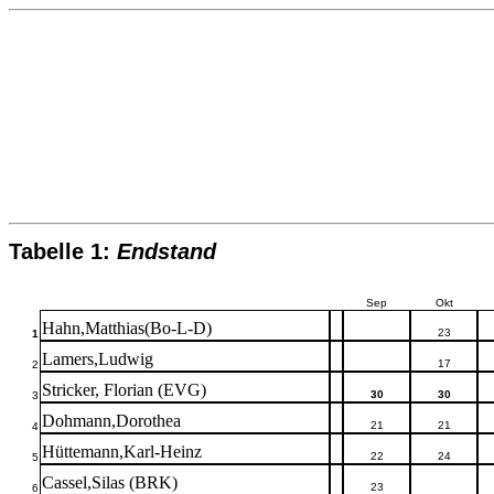
Tabelle 1:
Endstand
Sep
Okt
Hahn,Matthias(Bo-L-D)
23
1
Lamers,Ludwig
17
2
Stricker, Florian (EVG)
30
30
3
Dohmann,Dorothea
21
21
4
Hüttemann,Karl-Heinz
22
24
5
Cassel,Silas (BRK)
23
6