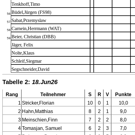
Tenkhoff,Timo
Büdel,Jürgen (FS98)
56
Sabat,Przemyslaw
57
Carnein,Herrmann (WAT)
58
Beier, Christian (DBB)
59
Jäger, Felix
Nolte,Klaus
Schleif,Siegmar
Segschneider,David
Tabelle 2:
18.Jun26
Rang
Teilnehmer
S
R
V
Punkte
1
Stricker,Florian
10
0
1
10,0
2
Hahn,Matthias
8
2
1
9,0
3
Meinschien,Finn
7
2
2
8,0
4
Tomasjan, Samuel
6
2
3
7,0