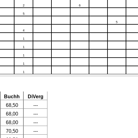
2
6
5
5
4
1
1
1
1
1
Buchh
DiVerg
68,50
---
68,00
---
68,00
---
70,50
---