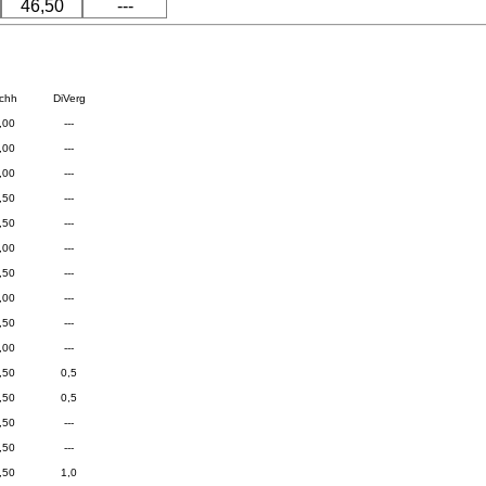
46,50
---
chh
DiVerg
,00
---
,00
---
,00
---
,50
---
,50
---
,00
---
,50
---
,00
---
,50
---
,00
---
,50
0,5
,50
0,5
,50
---
,50
---
,50
1,0