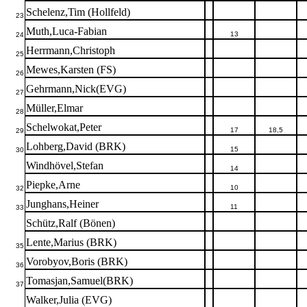
Schelenz,Tim (Hollfeld)
23
Muth,Luca-Fabian
13
24
Herrmann,Christoph
25
Mewes,Karsten (FS)
26
Gehrmann,Nick(EVG)
27
Müller,Elmar
28
Schelwokat,Peter
17
18,5
29
Lohberg,David (BRK)
15
30
Windhövel,Stefan
14
Piepke,Arne
10
32
Junghans,Heiner
11
33
Schütz,Ralf (Bönen)
Lente,Marius (BRK)
35
Vorobyov,Boris (BRK)
36
Tomasjan,Samuel(BRK)
37
Walker,Julia (EVG)