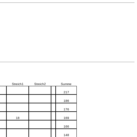
Streich1
Streich2
Summe
217
186
176
18
169
166
148